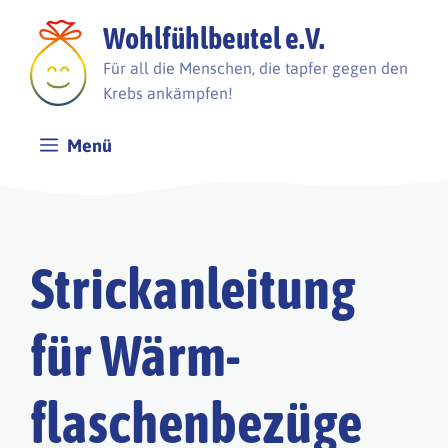
Zum
Wohlfühlbeutel e.V.
Inhalt
springen
Für all die Menschen, die tapfer gegen den
Krebs ankämpfen!
Menü
Strick­an­lei­tung
für Wärm­
flaschen­bezüge